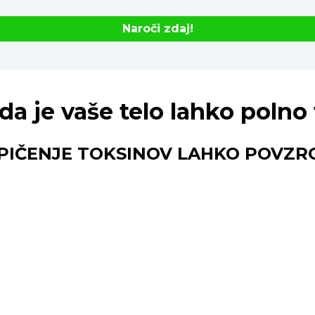
Naroči zdaj!
 da je vaše telo lahko poln
PIČENJE TOKSINOV LAHKO POVZRO