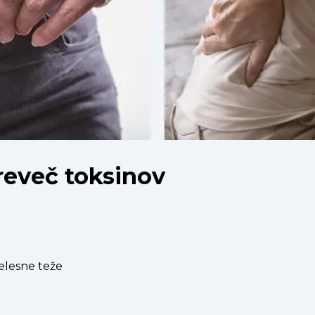
preveč toksinov
elesne teže