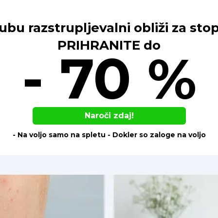
bu razstrupljevalni obliži za sto
PRIHRANITE do
- 70 %
Naroči zdaj!
- Na voljo samo na spletu - Dokler so zaloge na voljo