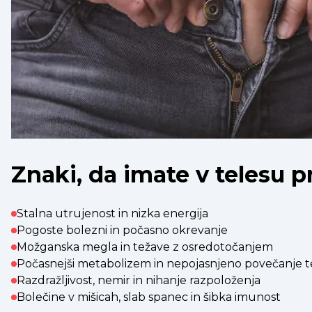
Znaki, da imate v telesu 
Stalna utrujenost in nizka energija
Pogoste bolezni in počasno okrevanje
Možganska megla in težave z osredotočanjem
Počasnejši metabolizem in nepojasnjeno povečanje t
Razdražljivost, nemir in nihanje razpoloženja
Bolečine v mišicah, slab spanec in šibka imunost