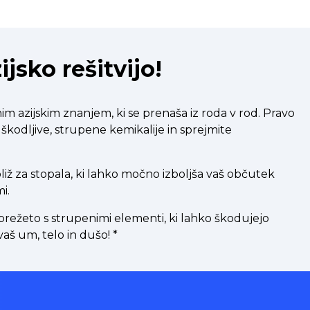
ijsko rešitvijo!
m azijskim znanjem, ki se prenaša iz roda v rod. Pravo
 škodljive, strupene kemikalije in sprejmite
iž za stopala, ki lahko močno izboljša vaš občutek
i.
prežeto s strupenimi elementi, ki lahko škodujejo
aš um, telo in dušo!
*