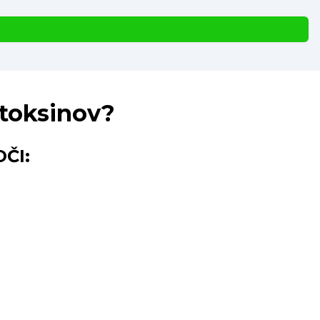
o toksinov?
ČI: