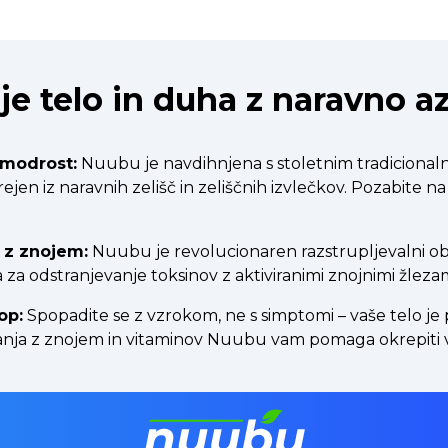
je telo in duha z naravno az
 modrost:
Nuubu je navdihnjena s stoletnim tradicionalni
en iz naravnih zelišč in zeliščnih izvlečkov. Pozabite na
 z znojem:
Nuubu je revolucionaren razstrupljevalni obl
a odstranjevanje toksinov z aktiviranimi znojnimi žlezam
op:
Spopadite se z vzrokom, ne s simptomi – vaše telo je 
anja z znojem in vitaminov Nuubu vam pomaga okrepiti v