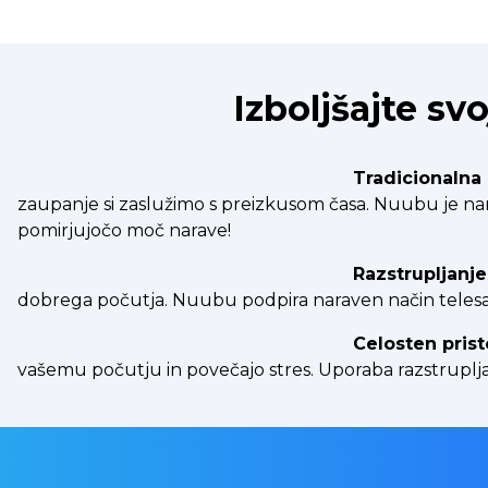
Izboljšajte svo
Tradicionalna
zaupanje si zaslužimo s preizkusom časa. Nuubu je narej
pomirjujočo moč narave!
Razstrupljanje
dobrega počutja. Nuubu podpira naraven način telesa z
Celosten prist
vašemu počutju in povečajo stres. Uporaba razstruplj